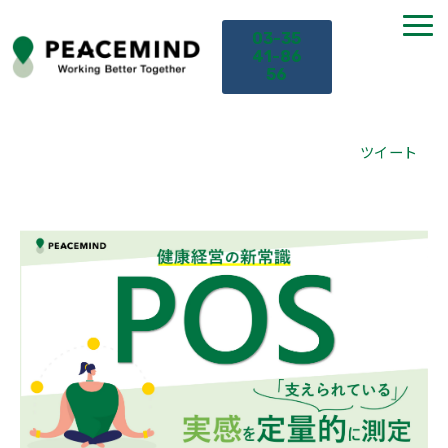
03-35
41-86
56
TOP
ツイート
サービス
課題から探す
セミナー
お役立ち情報
導入事例