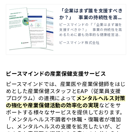
「企業はまず誰を支援すべき
か？」 事業の持続性を高め
るために最も効率的な健康経
ピースマインドの『「企業はまず誰を
支援すべきか？」 事業の持続性を高
営活動の進め方
めるために最も効率的な健康経営活動
の進め方』をダウンロードいただけま
ピースマインド株式会社
す。
ピースマインドの産業保健支援サービス
ピースマインドでは、産業医や産業保健師をはじ
めとした産業保健スタッフとEAP（従業員支援
プログラム）の連携によって
メンタルヘルス対策
の強化や産業保健活動の効率化の実現
などをサ
ポートする様々なサービスを提供しております。
「メンタルヘルス不調者や休職・復職者が増加
し、メンタルヘルスの支援を拡充したいが、ど