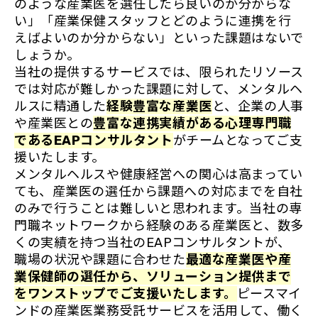
のような産業医を選任したら良いのか分からな
い」「産業保健スタッフとどのように連携を行
えばよいのか分からない」といった課題はないで
しょうか。
当社の提供するサービスでは、限られたリソース
では対応が難しかった課題に対して、メンタルヘ
ルスに精通した
経験豊富な産業医
と、企業の人事
や産業医との
豊富な連携実績がある心理専門職
であるEAPコンサルタント
がチームとなってご支
援いたします。
メンタルヘルスや健康経営への関心は高まってい
ても、産業医の選任から課題への対応までを自社
のみで行うことは難しいと思われます。当社の専
門職ネットワークから経験のある産業医と、数多
くの実績を持つ当社のEAPコンサルタントが、
職場の状況や課題に合わせた
最適な産業医や産
業保健師の選任から、ソリューション提供まで
をワンストップでご支援いたします。
ピースマイ
ンドの産業医業務受託サービスを活用して、働く