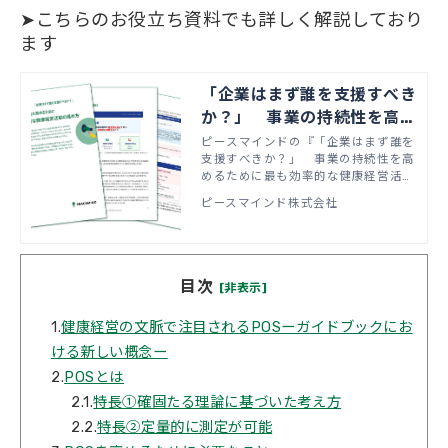
➤こちらのお役立ち資料でも詳しく解説しており
ます
「企業はまず誰を支援すべき
か？」 事業の持続性を高め
るために最も効率的な健康経
ピースマインドの『「企業はまず誰を
支援すべきか？」 事業の持続性を高
営活動の進め方
めるために最も効率的な健康経営活動
の進め方』をダウンロードいただけま
ピースマインド株式会社
す。
目次
[非表示]
1.
健康経営の文脈で注目されるPOSーガイドブックにお
ける新しい概念ー
2.
POSとは
2.1.
特長①確固たる理論に基づいた考え方
2.2.
特長②定量的に測定が可能