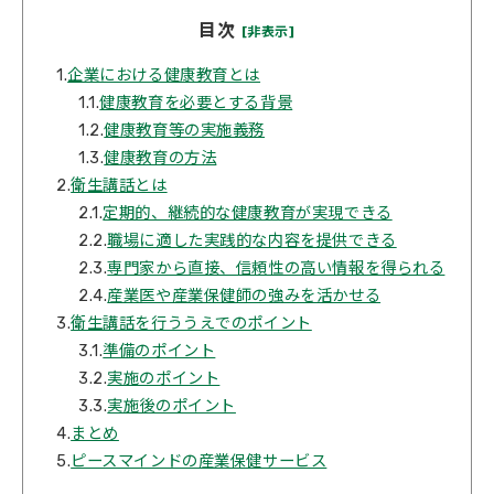
目次
[非表示]
1.
企業における健康教育とは
1.1.
健康教育を必要とする背景
1.2.
健康教育等の実施義務
1.3.
健康教育の方法
2.
衛生講話とは
2.1.
定期的、継続的な健康教育が実現できる
2.2.
職場に適した実践的な内容を提供できる
2.3.
専門家から直接、信頼性の高い情報を得られる
2.4.
産業医や産業保健師の強みを活かせる
3.
衛生講話を行ううえでのポイント
3.1.
準備のポイント
3.2.
実施のポイント
3.3.
実施後のポイント
4.
まとめ
5.
ピースマインドの産業保健サービス