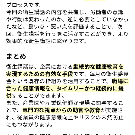
プロセスです。
今回の衛生講話の内容を共有し、労働者の意識
や行動は変わったのか、逆に必要としていなかっ
たなど、良い点・悪い点を評価することで、次
回、衛生講話を行う際に活かすことができ、より
効果的な衛生講話に繋がります。
まとめ
衛生講話は、企業における
継続的な健康教育を
実現するための有効な手段
です。毎月の衛生委員
会という既存の枠組みを活用することで、
職場に
合った健康情報を、タイムリーかつ継続的に提
供
することができます。
また、産業医や産業保健師が現場に関与するこ
とで、
専門的な視点からの助言や教育
が実施さ
れ、従業員の健康意識向上やリスクの未然防止
にもつながります。