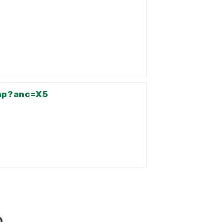
php?anc=X5
め