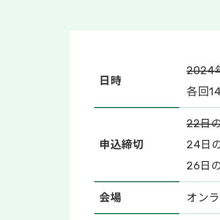
202
日時
各回1
22日
申込締切
24日
26日
会場
オンラ