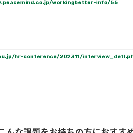
w.peacemind.co.jp/workingbetter-info/55
jibu.jp/hr-conference/202311/interview_detl.
こんな課題をお持ちの方におすす