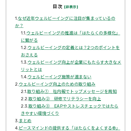
目次
[非表示]
1.
なぜ近年ウェルビーイングに注目が集まっているの
か？
1.1.
ウェルビーイングの推進は「はたらくの多様化」
に繋がる
1.2.
ウェルビーイングの定義とは？2つのポイントを
おさえる
1.3.
ウェルビーイング向上が企業にもたらす大きなメ
リットとは
1.4.
ウェルビーイング施策が進まない
2.
ウェルビーイング向上のための取り組み
2.1.
取り組み① 社内報でトップメッセージを周知
2.2.
取り組み② 研修でリテラシーを向上
2.3.
取り組み③ EAPやストレスチェックではたら
きやすい環境づくり
3.
まとめ
4.
ピースマインドの提供する「はたらくをよくする®」