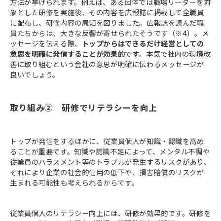
方法が挙げられます。例えば、ある団体では職場リーダーを対
象とした研修を実施後、その内容を広報誌に掲載して全職員
に配布し、研修内容の周知を図りました。広報誌を読んだ職
員たちからは、大きな反響が寄せられたそうです（※4）。メ
ッセージを伝える際、
トップからはできるだけ経営としての
意思を明確に発信することが効果的
です。本気で社内の環境改
善に取り組むという会社の意思が明確に伝わるメッセージが
良いでしょう。
取り組み② 研修でリテラシーを向上
トップが発信をするほかに、従業員個人が知識・認識を高め
ることが重要です。知識や認識不足によって、メンタル不調や
従業員のハラスメント等のトラブルが発生するリスクがあり、
それにより企業の社会的信用の低下や、損害賠償のリスクが
生まれる可能性も考えられるからです。
従業員個人のリテラシー向上には、研修が効果的です。研修を