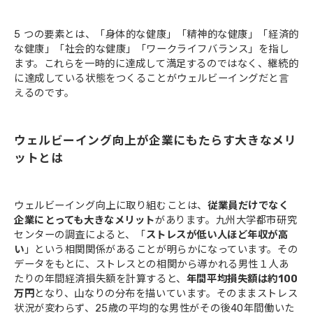
5 つの要素とは、「身体的な健康」「精神的な健康」「経済的
な健康」「社会的な健康」「ワークライフバランス」を指し
ます。これらを一時的に達成して満足するのではなく、継続的
に達成している状態をつくることがウェルビーイングだと言
えるのです。
ウェルビーイング向上が企業にもたらす大きなメリ
ットとは
ウェルビーイング向上に取り組むことは、
従業員だけでなく
企業にとっても大きなメリット
があります。九州大学都市研究
センターの調査によると、「
ストレスが低い人ほど年収が高
い
」という相関関係があることが明らかになっています。その
データをもとに、ストレスとの相関から導かれる男性１人あ
たりの年間経済損失額を計算すると、
年間平均損失額は約100
万円
となり、山なりの分布を描いています。そのままストレス
状況が変わらず、25歳の平均的な男性がその後40年間働いた