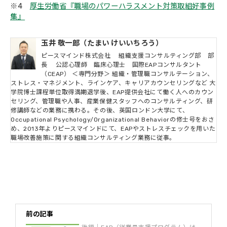
※4
厚生労働省『職場のパワーハラスメント対策取組好事例
集』
玉井 敬一郎（たまい けいいちろう）
ピースマインド株式会社 組織支援コンサルティング部 部
長 公認心理師 臨床心理士 国際EAPコンサルタント
（CEAP） ＜専門分野＞ 組織・管理職コンサルテーション、
ストレス・マネジメント、ラインケア、キャリアカウンセリングなど 大
学院博士課程単位取得満期退学後、EAP提供会社にて働く人へのカウン
セリング、管理職や人事、産業保健スタッフへのコンサルティング、研
修講師などの業務に携わる。その後、英国ロンドン大学にて、
Occupational Psychology/Organizational Behaviorの修士号をおさ
め、2013年よりピースマインドにて、EAPやストレスチェックを用いた
職場改善施策に関する組織コンサルティング業務に従事。
前の記事