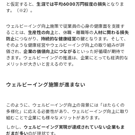
と仮定すると、
生涯では平均6000万円程度の損失
となりま
す。（※2）。
ウェルビーイング向上施策で従業員の心身の健康面を支援す
ることは、
生産性の向上
と、休職・離職等の
人材に関わる損失
防止
につながり、
持続的な健康経営
の鍵となります。そして、
そのような健康経営やウェルビーイング向上の取り組みが評
価され、
企業の価値向上につながる
といった好循環が期待で
きます。ウェルビーイングの推進は、企業にとっても経済的な
メリットが大きいと言えるのです。
ウェルビーイング施策が進まない
このように、ウェルビーイング向上の背景には「はたらくの
多様化」に応える必要性があり、ウェルビーイング向上に取り
組むことで企業にも様々なメリットがあります。
しかし、
ウェルビーイング実現が達成されていない企業もま
だまだ多い
のが現状です。