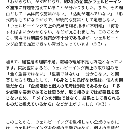
「わからない」が31%となり、
約3割の企業がウェルビーイン
グ施策に課題を抱えている
ことが分かりました。また、その理
由として「具体的な施策がない」「活動が進んでいない」「形
式的なものになりがちで、継続的な施策として定着しない」
「ウェルビーイング向上の成果を測る指標が不明確」「何を
すればよいかわからない」などが見られました。このことか
ら、現場では
制度や施策が不十分である
点が、ウェルビーイ
ング施策を推進できない背景となっています（※3）。
加えて、
経営層の理解不足、職場の理解不足
も課題となってい
ます。同調査によると、ウェルビーイング向上の取り組みを
「全く重要ではない」「重要ではない」「分からない」と回
答した方の理由として、
「心身ともに良好な状態は、個人の問
題だから」「企業活動と個人の思考は別物であるから」「 多
少必要な要素であるとは思うが、取り組みまでは必要性を感
じないため」「 メインの活動ではなく、結果として得られる
ものだと捉えているから」
などが上がりました（※3）。
このことから、ウェルビーイングを重視しない企業のなかに
は、
ウェルビーイングを企業の問題ではなく、個人の問題だ