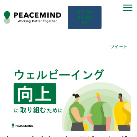
03-35
41-86
56
TOP
ツイート
サービス
課題から探す
セミナー
お役立ち情報
導入事例