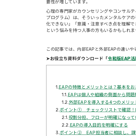
要性が増しています。
心理の専門家がカウンセリングやコンサルテ
プログラム）は、そういったメンタルケアの
化できない」「意識・注意すべき点を理解で
という悩みを持つ人事の方もいるかもしれま
この記事では、
内部EAPと外部EAPの違いや
➤お役立ち資料ダウンロード「
令和版EAP
1.
EAPの特徴とメリットとは？基本をお
1.1.
EAPは個人や組織の側面から問題
1.2.
外部EAPを導入する4つのメリッ
2.
ポイント① チェックリストで確認！
2.1.
役割分担、フローが明確になって
2.2.
EAPの導入目的を明確にする
3.
ポイント② EAP担当者に相談し、