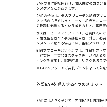
EAPの具体的な内容は、
個人向けのカウンセ
シスケア
などがあります。
EAPの特徴は、
個人アプローチ
と
組織アプロ
ス状況の把握をします。一方、組織アプロー
の問題に影響する
という考えのもと、専門家
例えば、ピースマインドでは、社員個人のカ
の管理監督者や人事労務担当者に対し、必要
ジメントに繋がる場合には、組織アプローチ
組織アプローチという点では、社員対応・マ
（産業医、産業保健スタッフ等）が抱える課
ィングを実施し、課題解決・リスク低減まで
※EAPベンダーやご契約プランによって対
外部EAPを導入する4つのメリット
EAPには大きく分けて、内部EAPと外部EA