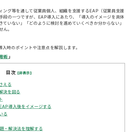
ィング等を通して従業員個人、組織を支援するEAP（従業員支援
手段の一つですが、EAP導入にあたり、「導入のイメージを具体
きていない」「どのように検討を進めていくべきか分からない」
せん。
導入時のポイントや注意点
を解説します。
活用術
」
目次
[非表示]
さえる
解決を図る
ト
EAP導入後をイメージする
いる
課題・解決法を理解する