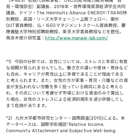
（IPBES）統括代表執筆者、 OECD(経済協力開発機構 貿
易・環境部会）副議長、2018年・世界環境資源経済学会共同
議長、ドイツ・The Helmholtz Alliance ENERGY-TRANS特
別教授、英国・リーズ大学チェーニー上級フェロー、豪州
QUT客員教授、仏・ISEGマネジメントスクール客員教授、慶
應義塾大学特別招聘助教授、東京大学客員教授などを歴任。
馬奈木俊介研究室：
http://www.managi-lab.com/
*1）今回の分析では、女性については、ストレスと年収に有意
な相関が見られませんでした。働き方の違いや産休・育休など
も含め、キャリアが男性以上に多様であることが理由である
と考えられます。また、女性の方が家事・育児・介護などの賃
金が支払われない労働を多く担っている傾向にあると考えら
れ、その点について考慮せず市場における賃金のみで算出し
た場合、女性のストレスによる経済的損失を過少評価してし
まう危険があります。
*2）九州大学都市研究センター・国際調査(2015)による。本
データベースは、国際学術雑誌"Relative Income,
Community Attachment and Subjective Well-being: