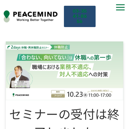
03-35
41-86
56
TOP
サービス
課題から探す
セミナー
お役立ち情報
セミナーの受付は終
導入事例