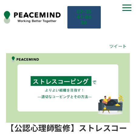
03-35
41-86
56
TOP
ツイート
サービス
課題から探す
セミナー
お役立ち情報
【公認心理師監修】ストレスコー
導入事例