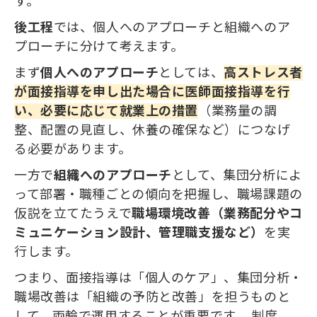
す。
後工程
では、個人へのアプローチと組織へのア
プローチに分けて考えます。
まず
個人へのアプローチ
としては、
高ストレス者
が面接指導を申し出た場合に医師面接指導を行
い、必要に応じて就業上の措置
（業務量の調
整、配置の見直し、休養の確保など）につなげ
る必要があります。
一方で
組織へのアプローチ
として、集団分析によ
って部署・職種ごとの傾向を把握し、職場課題の
仮説を立てたうえで
職場環境改善（業務配分やコ
ミュニケーション設計、管理職支援など）
を実
行します。
つまり、面接指導は「個人のケア」、集団分析・
職場改善は「組織の予防と改善」を担うものと
して、両輪で運用することが重要です。 制度