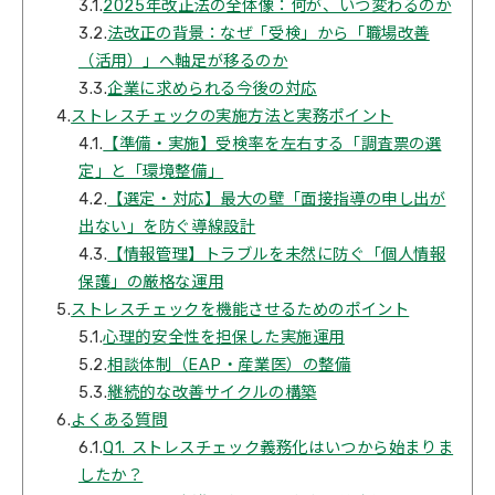
3.1.
2025年改正法の全体像：何が、いつ変わるのか
3.2.
法改正の背景：なぜ「受検」から「職場改善
（活用）」へ軸足が移るのか
3.3.
企業に求められる今後の対応
4.
ストレスチェックの実施方法と実務ポイント
4.1.
【準備・実施】受検率を左右する「調査票の選
定」と「環境整備」
4.2.
【選定・対応】最大の壁「面接指導の申し出が
出ない」を防ぐ導線設計
4.3.
【情報管理】トラブルを未然に防ぐ「個人情報
保護」の厳格な運用
5.
ストレスチェックを機能させるためのポイント
5.1.
心理的安全性を担保した実施運用
5.2.
相談体制（EAP・産業医）の整備
5.3.
継続的な改善サイクルの構築
6.
よくある質問
6.1.
Q1. ストレスチェック義務化はいつから始まりま
したか？