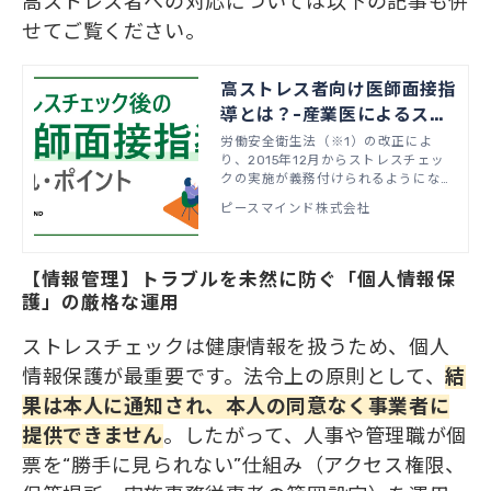
高ストレス者への対応については以下の記事も併
せてご覧ください。
高ストレス者向け医師面接指
導とは？-産業医によるスト
レスチェック後の医師面接指
労働安全衛生法（※1）の改正によ
り、2015年12月からストレスチェッ
導の流れとポイント
クの実施が義務付けられるようになり
ました。 義務化に伴い、ストレスチ
ピースマインド株式会社
ェックは実施しているものの、「面接
指導の申出率が低い」「医師面接指導
で産業医が何をしているのか分からな
い」という人事の方のお悩みの声が少
【情報管理】トラブルを未然に防ぐ「個人情報保
なくありません。本記事では、ストレ
護」の厳格な運用
スチェック後の面接指導をより効果的
に実施する方法についてお伝えしま
ストレスチェックは健康情報を扱うため、個人
す。
情報保護が最重要です。法令上の原則として、
結
果は本人に通知され、本人の同意なく事業者に
提供できません
。したがって、人事や管理職が個
票を“勝手に見られない”仕組み（アクセス権限、