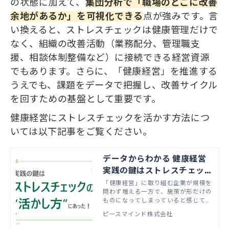
の状態に加えて、
集団分析で「職場のどこに改善
余地があるか」を可視化できる
点が強みです。言
い換えると、ストレスチェックは健康管理だけで
なく、組織の改善活動（業務配分、管理職支
援、相談体制整備など）に接続できる経営資源
でもあります。さらに、「健康経営」を推進する
うえでも、課題をデータで把握し、改善サイクル
を回すための基盤として重要です。
健康経営にストレスチェックを活かす方法につ
いては以下記事をご覧ください。
データからわかる 健康経営
実践の鍵はストレスチェック
の“活かし方”にあった！
「健康経営」に取り組む企業が規模を
問わず増える一方で、施策が形だけの
ものになってしまっていると感じてい
る方も多いのではないのでしょうか。
ピースマインド株式会社
その背景にはストレスチェックを法令
上の義務対応にとどめ、職場改善に十