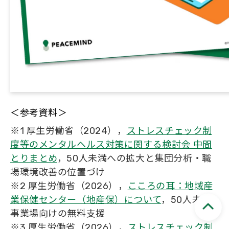
＜参考資料＞
※1 厚生労働省（2024），
ストレスチェック制
度等のメンタルヘルス対策に関する検討会 中間
とりまとめ
，50人未満への拡大と集団分析・職
場環境改善の位置づけ
※2 厚生労働省（2026），
こころの耳：地域産
業保健センター（地産保）について
，50人未満
事業場向けの無料支援
※3 厚生労働省（2026），
ストレスチェック制