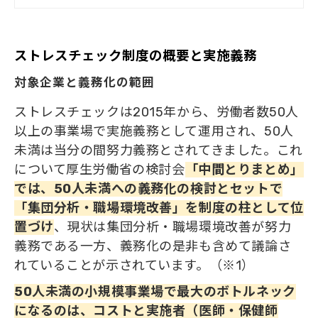
分活かしきれていない現状がありま
す。 本記事では、ストレスチェック
を健康経営の施策としてより効果的に
活用するための視点を整理し、実際の
ストレスチェック制度の概要と実施義務
事例を交えて具体的なポイントをご紹
介します。
対象企業と義務化の範囲
ストレスチェックは2015年から、労働者数50人
以上の事業場で実施義務として運用され、50人
未満は当分の間努力義務とされてきました。これ
について厚生労働省の検討会
「中間とりまとめ」
では、50人未満への義務化の検討とセットで
「集団分析・職場環境改善」を制度の柱として位
置づけ
、現状は集団分析・職場環境改善が努力
義務である一方、義務化の是非も含めて議論さ
れていることが示されています。（※1）
50人未満の小規模事業場で最大のボトルネック
になるのは、コストと実施者（医師・保健師