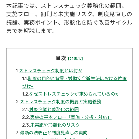
本記事では、ストレスチェック義務化の範囲、
実施フロー、罰則と未実施リスク、制度見直しの
議論、実務ポイント、形骸化を防ぐ改善サイクル
までを解説します。
目次
[非表示]
1.
ストレスチェック制度とは何か
1.1.
制度の目的と背景 -労働安全衛生法における位置
づけ-
1.2.
なぜストレスチェックが求められているのか
2.
ストレスチェック制度の概要と実施義務
2.1.
対象企業と義務化の範囲
2.2.
実施の基本フロー「実施・分析・対応」
2.3.
未実施や形骸化のリスク
3.
最新の法改正と制度見直しの動向