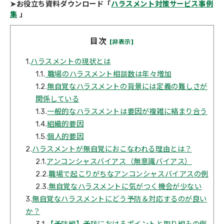
➤お役立ち資料ダウンロード「
ハラスメント対策サービス事例
集
」
目次
[非表示]
1.
ハラスメントの現状とは
1.1.
職場のハラスメント相談数は年々増加
1.2.
無自覚なハラスメントの背景には定義の難しさが
関係している
1.3.
一般的なハラスメントは要因が複雑に絡まり合う
1.4.
組織的要因
1.5.
個人的要因
2.
ハラスメントが無自覚におこなわれる理由とは？
2.1.
アンコンシャスバイアス（無意識バイアス）
2.2.
職場で起こりがちなアンコンシャスバイアスの例
2.3.
無自覚なハラスメントに気がつく機会が少ない
3.
無自覚なハラスメントにどう予防＆対応するのが良い
か？