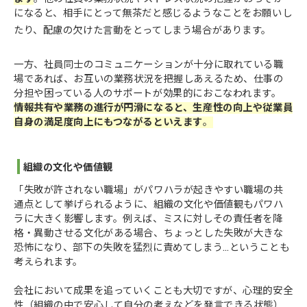
になると、相手にとって無茶だと感じるようなことをお願いし
たり、配慮の欠けた言動をとってしまう場合があります。
一方、社員同士のコミュニケーションが十分に取れている職
場であれば、お互いの業務状況を把握しあえるため、仕事の
分担や困っている人のサポートが効果的におこなわれます。
情報共有や業務の進行が円滑になると、生産性の向上や従業員
自身の満足度向上にもつながるといえます
。
組織の文化や価値観
「失敗が許されない職場」がパワハラが起きやすい職場の共
通点として挙げられるように、組織の文化や価値観もパワハ
ラに大きく影響します。例えば、ミスに対しその責任者を降
格・異動させる文化がある場合、ちょっとした失敗が大きな
恐怖になり、部下の失敗を猛烈に責めてしまう…ということも
考えられます。
会社において成果を追っていくことも大切ですが、心理的安全
性（組織の中で安心して自分の考えなどを発言できる状態）