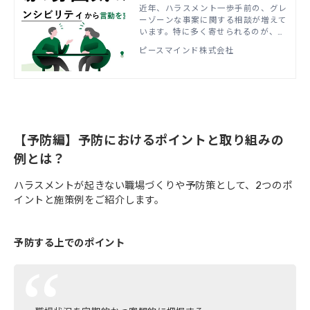
因？ハラスメントが起こりに
近年、ハラスメント一歩手前の、グレ
ーゾーンな事案に関する相談が増えて
くい職場をつくるコミュニケ
います。特に多く寄せられるのが、職
ーション改善施策とは
場の雰囲気を悪くする社員によって、
ピースマインド株式会社
社内のコミュニケーションが悪化して
いるケースです。 生産性の高い職場
をつくるには、ハラスメントに該当す
るような言動はもちろん、従業員同
士、特に上司と部下のコミュニケーシ
ョンの質を向上させることが、必要不
可欠です。今注目を浴びる「インシビ
【予防編】予防におけるポイントと取り組みの
リティ（礼節の欠如）」の観点から、
グレーゾーンなコミュニケーションが
例とは？
常態化しているチームリーダーの特徴
や、介入方法とその効果をご紹介しま
ハラスメントが起きない職場づくりや予防策として、2つのポ
す。
イントと施策例をご紹介します。
予防する上でのポイント