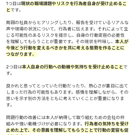
1つ目は
現状の職場課題やリスクを行為者自身が受け止めるこ
と
です。
周囲の社員からヒアリングしたり、報告を受けているリアルな
声や現場の状況について、行為者に伝えます。それによって生
じる可能性のあるリスクを提示し、自身の行動変容の必要性
を理解してもらうことが重要です。その現状を吟味し、
本人が
今後どう行動を変えるべきかを共に考える態勢を作ることに
つながります
。
2つ目は
本人自身の行動への動機や気持ちを受け止めること
で
す。
良かれと思ってとっていた行動だったり、熱心さが裏目に出て
しまった行為の可能性もあります。感情を理解しながら、その
思いを示す別の方法をともに考えていくことが重要になりま
す。
問題行動の改善には本人が納得して取り組むための会社の枠
組みや強い動機づけが必要になります。
行為者の気持ちを受け
止めた上で、その意義を理解してもらうことで行動の変容も促