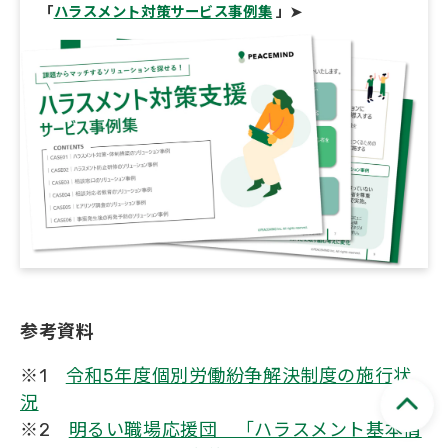
「
ハラスメント対策サービス事例集
」➤
参考資料
※1
令和5年度個別労働紛争解決制度の施行状
況
※2
明るい職場応援団 「ハラスメント基本情