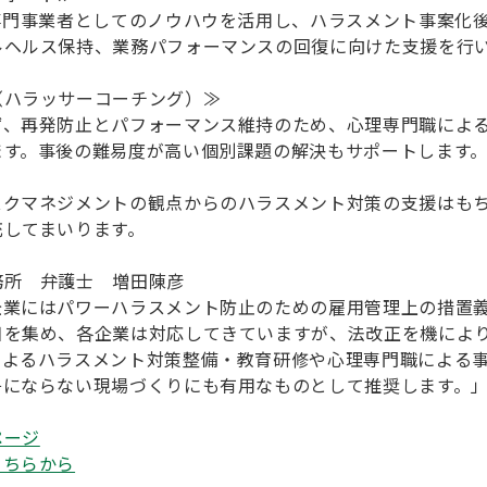
専門事業者としてのノウハウを活用し、ハラスメント事案化
ルヘルス保持、業務パフォーマンスの回復に向けた支援を行
（ハラッサーコーチング）≫
ず、再発防止とパフォーマンス維持のため、心理専門職によ
ます。事後の難易度が高い個別課題の解決もサポートします
スクマネジメントの観点からのハラスメント対策の支援はも
充してまいります。
務所 弁護士 増田陳彦
企業にはパワーハラスメント防止のための雇用管理上の措置
目を集め、各企業は対応してきていますが、法改正を機によ
によるハラスメント対策整備・教育研修や心理専門職による
争にならない現場づくりにも有用なものとして推奨します。
ページ
こちらから