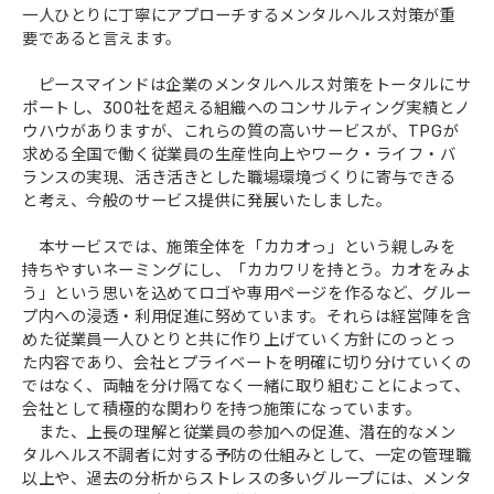
一人ひとりに丁寧にアプローチするメンタルヘルス対策が重
要であると言えます。
ピースマインドは企業のメンタルヘルス対策をトータルにサ
ポートし、300社を超える組織へのコンサルティング実績とノ
ウハウがありますが、これらの質の高いサービスが、TPGが
求める全国で働く従業員の生産性向上やワーク・ライフ・バ
ランスの実現、活き活きとした職場環境づくりに寄与できる
と考え、今般のサービス提供に発展いたしました。
本サービスでは、施策全体を「カカオっ」という親しみを
持ちやすいネーミングにし、「カカワリを持とう。カオをみよ
う」という思いを込めてロゴや専用ページを作るなど、グルー
プ内への浸透・利用促進に努めています。それらは経営陣を含
めた従業員一人ひとりと共に作り上げていく方針にのっとっ
た内容であり、会社とプライベートを明確に切り分けていくの
ではなく、両軸を分け隔てなく一緒に取り組むことによって、
会社として積極的な関わりを持つ施策になっています。
また、上長の理解と従業員の参加への促進、潜在的なメン
タルヘルス不調者に対する予防の仕組みとして、一定の管理職
以上や、過去の分析からストレスの多いグループには、メンタ