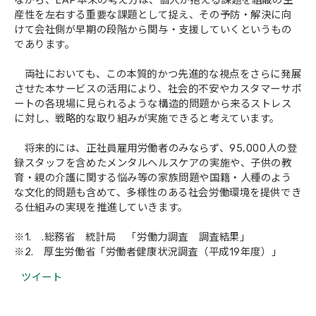
ながら、EAP本来の考え方は、個人が抱える課題を組織の生
産性を左右する重要な課題として捉え、その予防・解決に向
けて会社側が早期の段階から関与・支援していくというもの
であります。
両社においても、この本質的かつ先進的な視点をさらに発展
させた本サービスの活用により、社会的不安やカスタマーサポ
ートの各現場に見られるような構造的問題から来るストレス
に対し、戦略的な取り組みが実施できると考えています。
将来的には、正社員雇用労働者のみならず、95,000人の登
録スタッフを含めたメンタルヘルスケアの実施や、子供の教
育・親の介護に関する悩み等の家族問題や国籍・人種のよう
な文化的問題も含めて、多様性のある社会労働環境を提供でき
る仕組みの実現を推進していきます。
※1. .総務省 統計局 「労働力調査 調査結果」
※2. 厚生労働省「労働者健康状況調査（平成19年度）」
ツイート