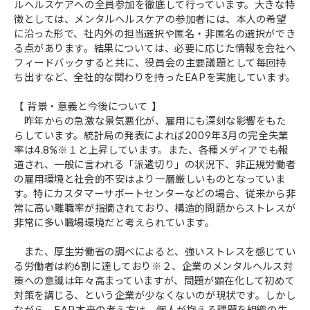
ルヘルスケアへの全員参加を徹底して行っています。大きな特
徴としては、メンタルヘルスケアの参加者には、本人の希望
に沿った形で、社内外の担当選択や匿名・非匿名の選択ができ
る点があります。結果については、必要に応じた情報を会社へ
フィードバックすると共に、役員会の主要議題として毎回持
ち出すなど、全社的な関わりを持ったEAPを実施しています。
【 背景・意義と今後について 】
昨年からの急激な景気悪化が、雇用にも深刻な影響をもた
らしています。統計局の発表によれば2009年3月の完全失業
率は4.8%※１と上昇しています。また、各種メディアでも報
道され、一般に言われる「派遣切り」の状況下、非正規労働者
の雇用環境と社会的不安はより一層厳しいものとなっていま
す。特にカスタマーサポートセンターなどの場合、従来から非
常に高い離職率が指摘されており、構造的問題からストレスが
非常に多い職場環境だと考えられています。
また、厚生労働省の調べによると、強いストレスを感じてい
る労働者は約6割に達しており※２、企業のメンタルヘルス対
策への意識は年々高まっていますが、問題が顕在化して初めて
対策を講じる、という企業が少なくないのが現状です。しかし