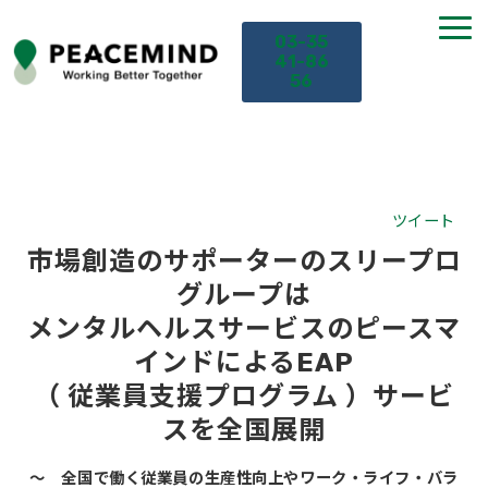
03-35
41-86
56
TOP
サービス
ツイート
市場創造のサポーターのスリープロ
課題から探す
グループは
メンタルヘルスサービスのピースマ
セミナー
インドによるEAP
（ 従業員支援プログラム ）サービ
お役立ち情報
スを全国展開
導入事例
～ 全国で働く従業員の生産性向上やワーク・ライフ・バラ