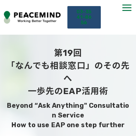
03-35
41-86
56
TOP
第19回
サービス
「なんでも相談窓口」のその先
へ
課題から探す
一歩先のEAP活用術
セミナー
Beyond “Ask Anything" Consultatio
お役立ち情報
n Service
How to use EAP one step further
導入事例