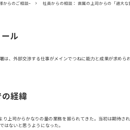
員様からのご相談~
社員からの相談： 直属の上司からの「過大な
ィール
部署は、外部交渉する仕事がメインでつねに能力と成果が求めら
での経緯
より上司からかなりの量の業務を振られてきた。当初は期待さ
量ではないと思うようになった。