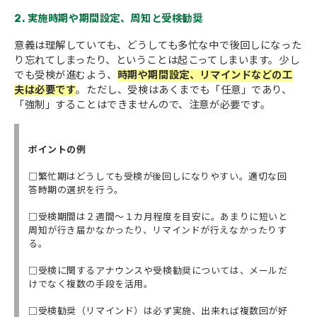
2. 実施時期や期間設定、周知と受検勧奨
意義は理解していても、どうしても多忙な中で後回しになった
り忘れてしまったり、ということは起こってしまいます。少し
でも受検が進むよう、
時期や期間設定、リマインドなどの工
夫は必要です
。ただし、受検はあくまでも「任意」であり、
「強制」することはできませんので、注意が必要です。
ポイントの例
□繁忙期はどうしても受検が後回しになりやすい。適切な回
答時期の選択を行う。
□受検期間は２週間～１カ月程度を目安に。あまりに短いと
周知が行き届かなかったり、リマインドが行えなかったりす
る。
□受検に関するアナウンスや受検勧奨については、メールだ
けでなく複数の手段を活用。
□受検勧奨（リマインド）は必ず実施、出来れば複数回が好