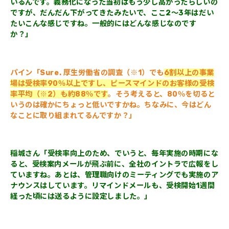
いるんです。義務化になった当初はもう少し高かったらしいの
ですが、だんだん下がってきたみたいで、ここ2～3年はだい
たいこんな感じですね。一般的にはどんな感じなのです
か？」
パイン「Sure. 厚生労働省の調査（※1）
でも
6割以上の事業
場は受検率90％以上ですし、ピースマインドのお客様の受検
率平均（※2）も約88％です
。そう考えると、80％を切ると
いうのは確かにちょっと低いですかね。ちなみに、今はどん
なことに取り組まれてるんですか？」
稲城さん「受検率向上のため、でいうと、毎年実施の時期にな
ると、受検案内メールが飛ぶ前に、全社のイントラで広報をし
ていますね。あとは、管理職向けのミーティングでも実施のア
ナウンスはしています。リマインドメールも、受検開始1週間
経った頃には送るように設定しました。」