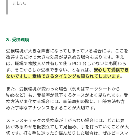
ましい。
3. 受検環境
受検環境が大きな障害になってしまっている場合には、ここを
改善するだけで大きな効果が見込める場合もあります。例え
ば、職場で複数人が共有して使うPC１台しかないにも関わら
ず、そこからしか受検できない、となれば、
安心して受検でき
ないですし、受検できるタイミングも限られてしまいます
。
また、受検環境が変わった場合（例えばマークシートから
Webなど）も、受検率が低下するケースがよく見られます。受
検方法が変化する場合には、事前周知の際に、回答方法も含
めた丁寧なアナウンスをすることが大切です。
ストレスチェックの受検率が上がらない場合には、どこに要
因があるのかを仮説立てして見極め、手を打っていくことが大
切です。打ち手に迷ったり悩んだりした場合は、ぜひピースマ