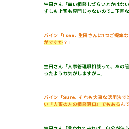
生田さん「幸い相談しづらいとかはな
ずしも上司も専門じゃないので…正直
パイン「I see. 生田さんに1つご
がですか
？」
生田さん「人事管理職相談って、あの管
ったような気がしますが…」
パイン「Sure, それも大事な活用法
い『人事の方の相談窓口』でもある
ん
生田さん「言われてみれば、自分が使う