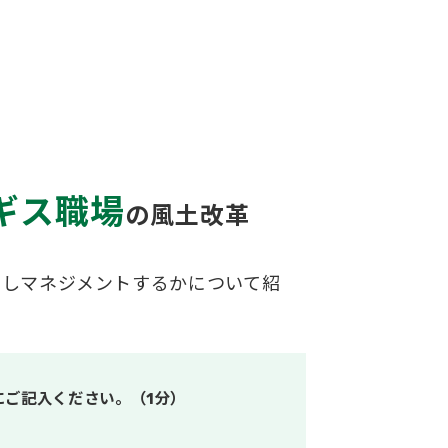
？
ギス職場
の風土改革
善しマネジメントするかについて紹
にご記入ください。（1分）