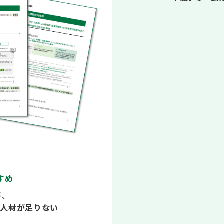
すめ
が、
内人材が足りない