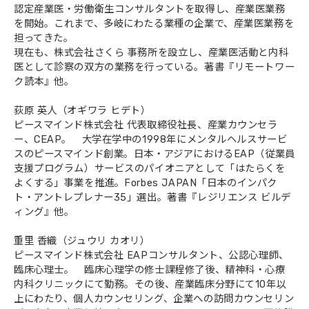
認定産業医・労働衛生コンサルタントを取得し、産業医業務
を開始。これまで、多岐にわたる業種の企業で、産業医業務を
担ってきた。
現在も、株式会社さくら 事務所を設立し、産業医活動と内科
医として診察の双方の業務を行っている。著書『リモートワー
ク読本』他。
荻原 英人（オギワラ ヒデト）
ピースマインド株式会社 代表取締役社長、産業カウンセラ
ー、CEAP。 大学在学中の1998年にメンタルヘルスサービ
スのピースマインド創業。日本・アジアにおけるEAP（従業員
支援プログラム）サービスのパイオニアとして「はたらくを
よくする」事業を推進。Forbes JAPAN「日本のインパク
ト・アントレプレナー35」選出。著書『レジリエンス ビルデ
ィング』他。
重里 香織（ジュウリ カオリ）
ピースマインド株式会社 EAPコンサルタント、公認心理師、
臨床心理士。 臨床心理学の修士課程修了後、精神科・心療
内科クリニックにて勤務。その後、産業臨床分野にて10年以
上にわたり、個人カウンセリング、企業への訪問カウンセリン